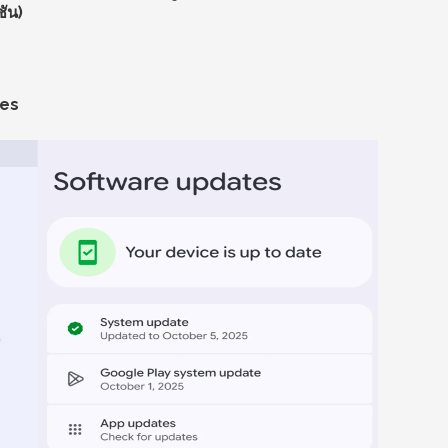
ชัน)
tes