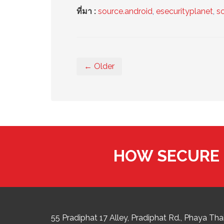
ที่มา :
source.android
,
esecurityplanet
,
s
← Older
HOW SECURE 
55 Pradiphat 17 Alley, Pradiphat Rd.,
Phaya Thai