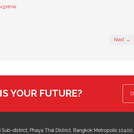
ocprime
Next →
IS YOUR FUTURE?
D
 Sub-district
Phaya Thai District
,
Bangkok Metropolis
10400