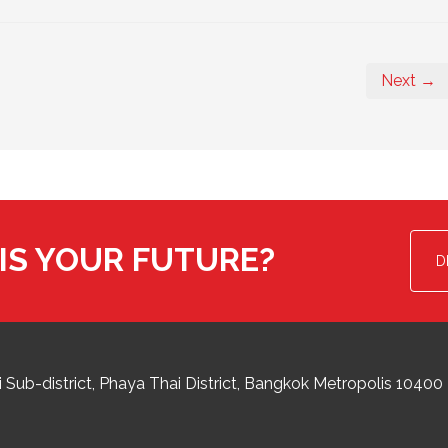
Next →
IS YOUR FUTURE?
D
 Sub-district
Phaya Thai District
,
Bangkok Metropolis
10400