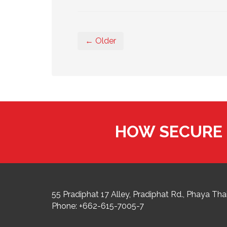
← Older
HOW SECURE 
55 Pradiphat 17 Alley, Pradiphat Rd.,
Phaya Thai
Phone:
+662-615-7005-7