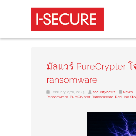
มัลแวร์ PureCrypter โ
ransomware
February 27th, 2023
securitynews
News
Ransomware
,
PureCrypter
,
Ransomware
,
RedLine Ste