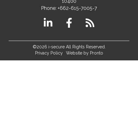
10400
Phone:
+662-615-7005-7
©2026 i-secure All Rights Reserved.
Privacy Policy
Website by Pronto