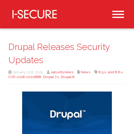
Drupal Releases Security
Updates
January 21st, 2019
securitynews
News
8.5.x
,
and 8.6.x.
,
CVE-2018-1000888
,
Drupal 7.x
,
Drupal 8