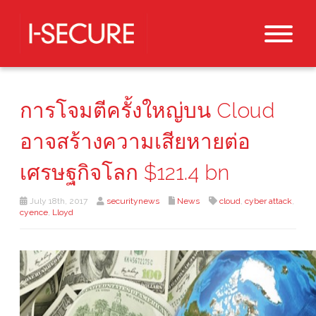
การโจมตีครั้งใหญ่บน Cloud
อาจสร้างความเสียหายต่อ
เศรษฐกิจโลก $121.4 bn
July 18th, 2017
securitynews
News
cloud
,
cyber attack
,
cyence
,
Lloyd