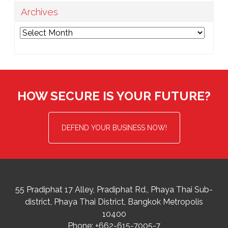
Archives
Archives
HOW SECURE IS YOUR FUTURE?
DEFEND YOUR BUSINESS NOW!
55 Pradiphat 17 Alley, Pradiphat Rd.,
Phaya Thai Sub-
district
Phaya Thai District
,
Bangkok Metropolis
10400
Phone:
+662-615-7005-7