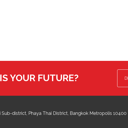
IS YOUR FUTURE?
D
 Sub-district
Phaya Thai District
,
Bangkok Metropolis
10400