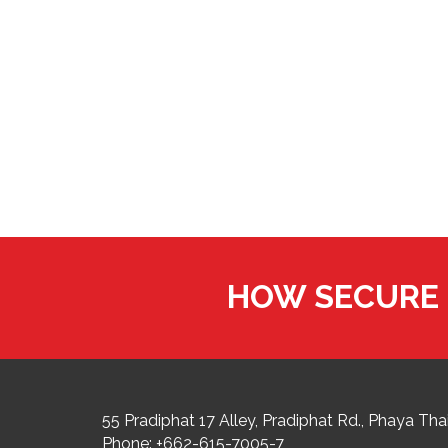
HOW SECURE 
55 Pradiphat 17 Alley, Pradiphat Rd.,
Phaya Thai
Phone:
+662-615-7005-7