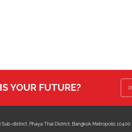
IS YOUR FUTURE?
D
 Sub-district
Phaya Thai District
,
Bangkok Metropolis
10400