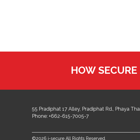
HOW SECURE 
55 Pradiphat 17 Alley, Pradiphat Rd.,
Phaya Thai
Phone:
+662-615-7005-7
©2026 i-secure All Rights Reserved.