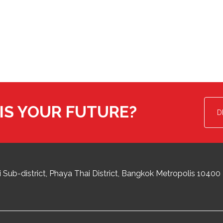
IS YOUR FUTURE?
D
 Sub-district
Phaya Thai District
,
Bangkok Metropolis
10400