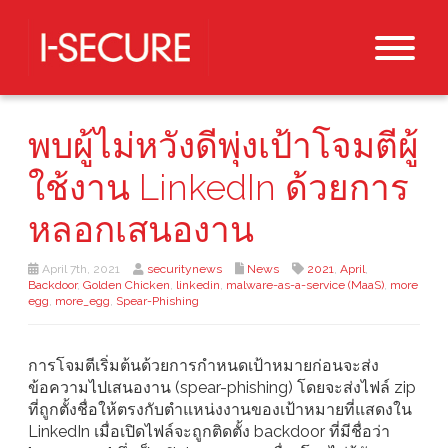
พบผู้ไม่หวังดีพุ่งเป้าโจมตีผู้
ใช้งาน LinkedIn ด้วยการ
หลอกเสนองาน
April 7th, 2021
securitynews
News
2021
,
April
,
Backdoor
,
Golden Chicken
,
linkedin
,
malware-as-a-service (MaaS)
,
more
egg
,
more_egg
,
Spear-Phishing
การโจมตีเริ่มต้นด้วยการกำหนดเป้าหมายก่อนจะส่ง
ข้อความไปเสนองาน (spear-phishing) โดยจะส่งไฟล์ zip
ที่ถูกตั้งชื่อให้ตรงกับตำแหน่งงานของเป้าหมายที่แสดงใน
LinkedIn เมื่อเปิดไฟล์จะถูกติดตั้ง backdoor ที่มีชื่อว่า