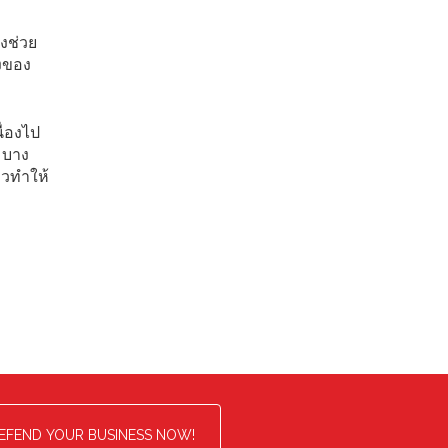
่งช่วย
ูงของ
ื่องไป
 บาง
าวทำให้
EFEND YOUR BUSINESS NOW!