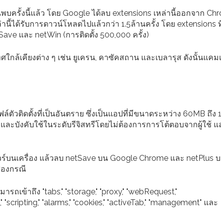
พบครั้งนี้แล้ว โดย Google ได้ลบ extensions เหล่านี้ออกจาก Ch
านี้ได้รับการดาวน์โหลดไปแล้วกว่า 1.5ล้านครั้ง โดย extensions ที
etSave และ netWin (การติดตั้ง 500,000 ครั้ง)
ศใกล้เคียงต่าง ๆ เช่น ยูเครน, คาซัคสถาน และเบลารุส ดังนั้นแคมเ
ล์ตัวติดตั้งที่เป็นอันตราย ซึ่งเป็นแอปที่มีขนาดระหว่าง 60MB ถึ
ิ และบังคับใช้ในระดับรีจิสทรีโดยไม่ต้องการการโต้ตอบจากผู้ใช้ แ
วร์บนเครื่อง แล้วลบ netSave บน Google Chrome และ netPlus 
สองกรณี
รถเข้าถึง "tabs," "storage," "proxy," "webRequest,"
scripting," "alarms," "cookies," "activeTab," "management" และ