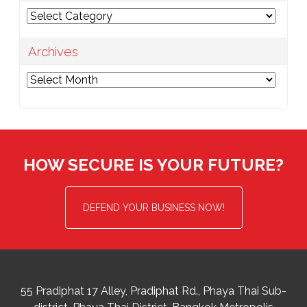
Categories
Archives
Archives
HOW SECURE IS YOUR FUTURE?
DEFEND YOUR BUSINESS NOW!
55 Pradiphat 17 Alley, Pradiphat Rd.,
Phaya Thai Sub-