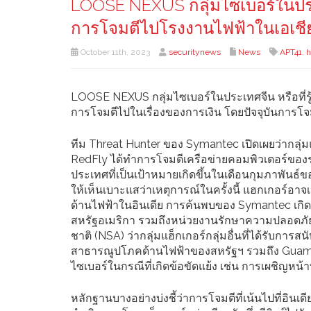
LOOSE NEXUS กลุ่มไซเบอร์ในประเทศจ
การโจมตีไปโรงงานไฟฟ้าในเอเชี
October 11th, 2023
securitynews
News
APT41
,
h
LOOSE NEXUS กลุ่มไซเบอร์ในประเทศจีน หรือที่รู้
การโจมตีไปในเรื่องของการเงิน โดยปัจจุบันการโจมตี
ทีม Threat Hunter ของ Symantec เปิดเผยว่ากลุ่มแฮ็
RedFly ได้ทำการโจมตีเครือข่ายคอมพิวเตอร์ของร
ประเทศที่เป็นเป้าหมายเกิดขึ้นในเดือนกุมภาพันธ์ขอ
ให้เห็นเบาะแสว่าเหตุการณ์ในครั้งนี้ แฮกเกอร์อาจเ
ด้านไฟฟ้าในอินเดีย การค้นพบของ Symantec เกิ
สหรัฐอเมริกา รวมถึงหน่วยงานรักษาความปลอดภั
ชาติ (NSA) ว่ากลุ่มแฮ็กเกอร์กลุ่มอื่นที่ได้รับการส
สาธารณูปโภคด้านไฟฟ้าของสหรัฐฯ รวมถึง Guam 
ไซเบอร์ในกรณีที่เกิดข้อขัดแย้ง เช่น การเผชิญหน
หลักฐานบางอย่างบ่งชี้ว่าการโจมตีที่เน้นไปที่อิ