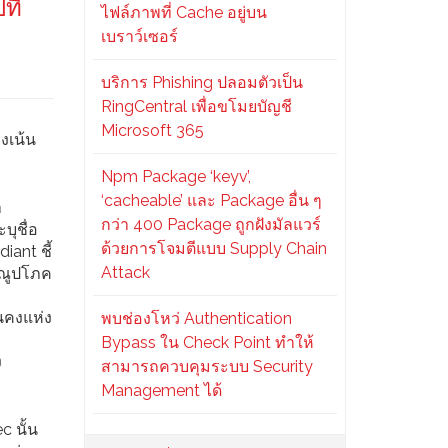
ที่
ไฟล์ภาพที่ Cache อยู่บน
เบราว์เซอร์
บริการ Phishing ปลอมตัวเป็น
RingCentral เพื่อขโมยบัญชี
Microsoft 365
งเน้น
Npm Package ‘keyv’,
‘cacheable’ และ Package อื่น ๆ
า
กว่า 400 Package ถูกฝังมัลแวร์
ุชื่อ
ด้วยการโจมตีแบบ Supply Chain
iant ชี้
Attack
ารณูปโภค
นคงแห่ง
พบช่องโหว่ Authentication
Bypass ใน Check Point ทำให้
ง
สามารถควบคุมระบบ Security
Management ได้
c นั้น