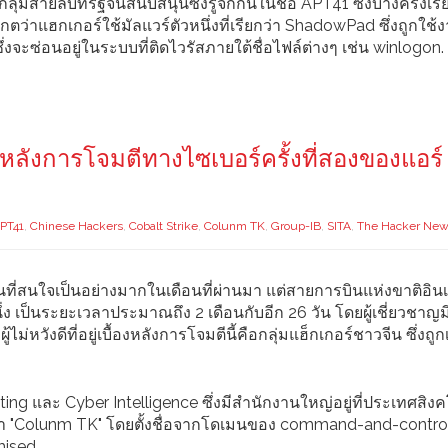
ุ่มสายลับที่รัฐจีนสนับสนุนซึ่งรู้จักกันในชื่อ APT41 ซึ่งบางครั้งเรี
ตว่าแฮกเกอร์ใช้มัลแวร์ตัวหนึ่งที่เรียกว่า ShadowPad ซึ่งถูกใช
 ซึ่งจะซ่อนอยู่ในระบบที่ติดไวรัสภายใต้ชื่อไฟล์ต่างๆ เช่น winlogon.
องหลังการโจมตีทางไซเบอร์ครั้งที่สองของแอร์
PT41
,
Chinese Hackers
,
Cobalt Strike
,
Colunm TK
,
Group-IB
,
SITA
,
The Hacker Ne
ที่สนใจเป็นอย่างมากในเดือนที่ผ่านมา แต่สายการบินแห่งขาติอินเดี
่ง เป็นระยะเวลาประมาณถึง 2 เดือนกับอีก 26 วัน โดยผู้เชี่ยวชาญ
่หวังดีที่อยู่เบื้องหลังการโจมตีนี้คือกลุ่มแฮ็กเกอร์ชาวจีน ซึ่งถูก
ing และ Cyber Intelligence ซึ่งมีสำนักงานใหญ่อยู่ที่ประเทศสิงค
ี้ว่า "Colunm TK" โดยตั้งชื่อจากโดเมนของ command-and-contro
mised