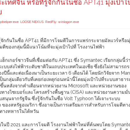
ีน หรือที่รู้จักกันในชื่อ APT41 มุ่งเป้าไป
ย
phelper.exe
,
LOOSE NEXUS
,
RedFly
,
winlogon.exe
จักกันในชื่อ APT41 ที่มีการโจมตีในการแพร่กระจายมัลแวร์หรือมุ่
ของกลุ่มนี้มีแนวโน้มที่จะมุ่งเป้าไปที่ โรงงานไฟฟ้า
กเกอร์ชาวจีนที่เชื่อมต่อกับ APT41 ซึ่ง Symantec เรียกกลุ่มนี้ว่
ะบบส่งไฟฟ้าระดับชาติในแถบประเทศในเอเชีย ซึ่งยังไม่สามารถระบ
งปีนี้และต่อเนื่องมาเป็นระยะเวลา 6 เดือนได้ โดยนักวิจัยจาก Mand
ป็นกลุ่มเดียวกับที่เคยก่อเหตุก่อนหน้านี้โดยมุ่งเป้าไปที่ระบบสาธ
ดขึ้นหลังจากคำเตือนจากหน่วยงาน Microsoft และหน่วยงานของ
ยทางไซเบอร์และโครงสร้างพื้นฐาน (CISA) และหน่วยงานความมั่
นับสนุนจากรัฐจีน ซึ่งรู้จักกันในชื่อ Volt Typhoon ได้เจาะระบบ
ของสหรัฐอเมริกา ซึ่งอาจเป็นการเตรียมการสำหรับการโจมตีทา
้าทางทหารในไต้หวัน
นเดียในปี 2021 และการโจมตี โรงงานไฟฟ้าใหม่ที่ค้นพบโดย Symante