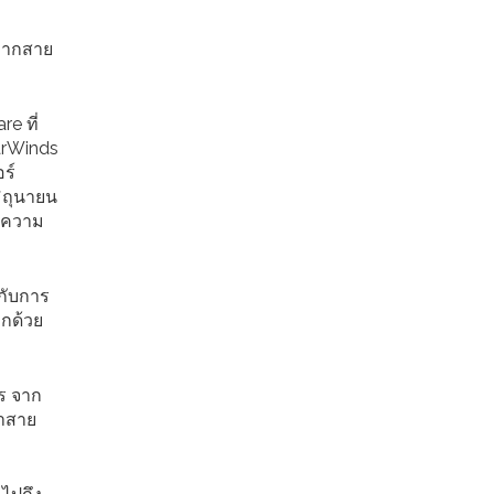
 หากสาย
e ที่
larWinds
ร์
มิถุนายน
มีความ
งกับการ
ีกด้วย
าร จาก
้าสาย