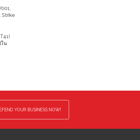
V001,
Strike
PT41)
ปใน
EFEND YOUR BUSINESS NOW!