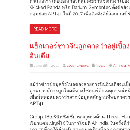
ดำเนินการโดยแฮ็กเกอร์กลุ่มเดียวกันซึ่งมีลิงก์ไปยังกล
Wicked Panda หรือ Barium, Symantec ตั้งข้อสังเก
กลุ่มย่อย APT41 ในปี 2017 เพื่อติดตั้งคีย์ล็อกเกอร์
READ MORE
แฮ็กเกอร์ชาวจีนถูกคาดว่าอยู่เบื้
อินเดีย
June 18th, 2021
securitynews
News
Air India
,
A
แม้ว่าข่าวข้อมูลรั่วไหลของสายการบินอินเดียจะเป็น
ถูกพบว่ามีการถูกโจมตีทางไซเบอร์อีกเหตุการณ์หนึ
เชื่อมั่นพอสมควรว่าจากข้อมูลหลักฐานที่พบคาดว่าผู้ไม
APT41
Group-IB(บริษัทซึ่งเชี่ยวชาญทางด้าน Threat Hunt
เรียกแคมเปญที่ใช้ในการโจมตี Air India ในครั้งน
server ที่ถูกใช้สำหรับควบคุมเครื่องที่ถูก compro