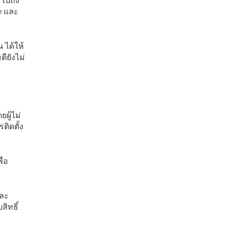
มไปถึง
ce และ
 ได้ให้
ียังไม่
ผู้ไม่
ติดตั้ง
ื่อ
และ
สิทธิ์