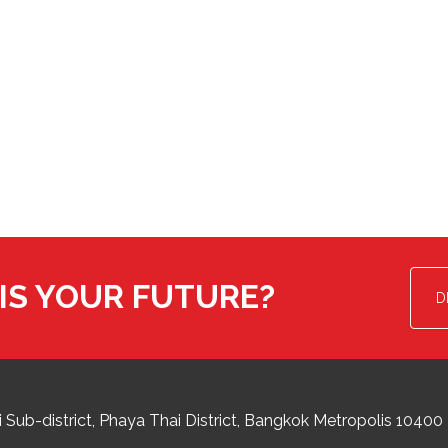
IS YOUR FUTURE?
D
 Sub-district
Phaya Thai District
,
Bangkok Metropolis
10400