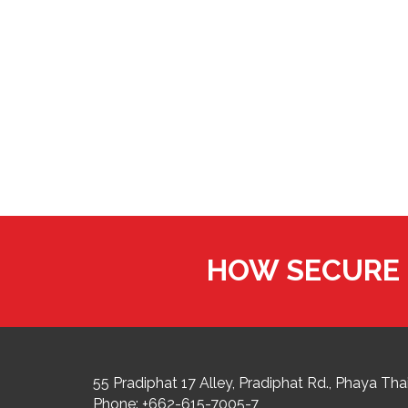
HOW SECURE 
55 Pradiphat 17 Alley, Pradiphat Rd.,
Phaya Thai
Phone:
+662-615-7005-7