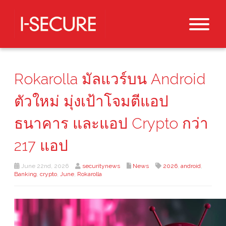
Rokarolla มัลแวร์บน Android
ตัวใหม่ มุ่งเป้าโจมตีแอป
ธนาคาร และแอป Crypto กว่า
217 แอป
June 22nd, 2026
securitynews
News
2026
,
android
,
Banking
,
crypto
,
June
,
Rokarolla