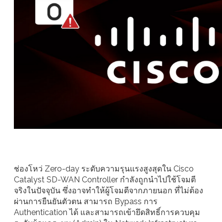
ช่องโหว่ Zero-day ระดับความรุนแรงสูงสุดใน Cisco
Catalyst SD-WAN Controller กำลังถูกนำไปใช้โจมตี
จริงในปัจจุบัน ซึ่งอาจทำให้ผู้โจมตีจากภายนอก ที่ไม่ต้อง
ผ่านการยืนยันตัวตน สามารถ Bypass การ
Authentication ได้ และสามารถเข้ายึดสิทธิ์การควบคุม