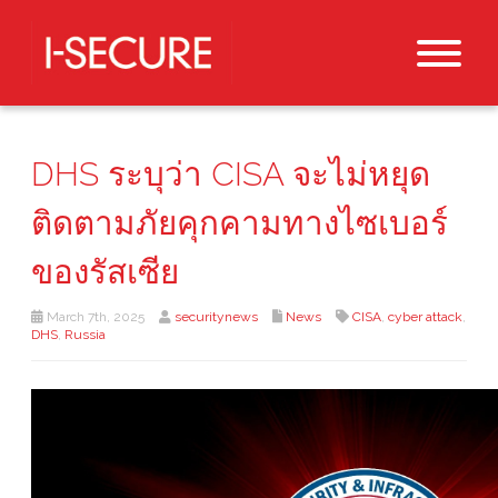
DHS ระบุว่า CISA จะไม่หยุด
ติดตามภัยคุกคามทางไซเบอร์
ของรัสเซีย
March 7th, 2025
securitynews
News
CISA
,
cyber attack
,
DHS
,
Russia