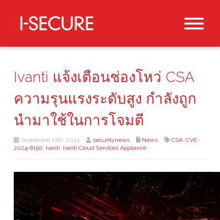
Ivanti แจ้งเตือนช่องโหว่ CSA
ความรุนแรงระดับสูง กำลังถูก
นำมาใช้ในการโจมตี
September 17th, 2024
securitynews
News
CSA
,
CVE-
2024-8190
,
Ivanti
,
Ivanti Cloud Services Appliance