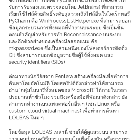
ซึ่งโฟลเดอร์การติดตั้ง PyCharm จะมีไฟล์ lifter.exe (ได้
รับการรับรองและตรวจสอบโดย JetBrains) ที่สามารถ
เรียกใช้ไฟล์ด้วยสิทธิ์ระดับสูง รวมถึงไฟล์อื่นในไดเร็กทอรี
PyCharm คือ WinProcessListHelper.exe ที่สามารถบอก
ข้อมูลกระบวนการทั้งหมดที่ทำงานบนระบบ ซึ่งเป็นขั้น
ตอนสำคัญสำหรับการทำ Reconnaissance บนระบบ
และอีกตัวอย่างของเครื่องมือสอดแนม คือ
mkpasswd.exe ซึ่งเป็นส่วนหนึ่งของโฟลเดอร์การติดตั้ง
Git ซึ่งสามารถบอกข้อมูลรายชื่อผู้ใช้ทั้งหมด และ
security identifiers (SIDs)
ต่อมาทางนักวิจัยจาก Pentera สร้างเครื่องมือเพื่อทำการ
ค้นหาโดยอัตโนมัติ โดยสคริปต์ดังกล่าวทำให้สามารถ
อ่าน "กลุ่มไบนารีทั้งหมดของ Microsoft" ได้ภายในเวลา
ประมาณห้าชั่วโมง รวมถึงเครื่องมือที่พัฒนาดังกล่าว ยัง
สามารถทำงานบนแพลตฟอร์มอื่น ๆ (เช่น Linux หรือ
custom cloud virtual machines) เพื่อทำการค้นหา
LOLBAS ใหม่ ๆ
โดยข้อมูล LOLBAS เหล่านี้ ช่วยให้ผู้ดูแลระบบ สามารถ
วางแผนกำหนดวิธีการ และกลไกเพื่อป้องกัน หรือบรรเทา