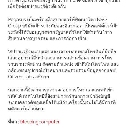
การต่างประเทศสหรัฐฯ พบว่า iPhone ของพวกเขาถูกแฮ็ก
เพื่อติดตั้งสปายแวร์ตัวเดียวกัน
Pegasus เป็นเครื่องมือสปายแวร์ที่พัฒนาโดย NSO
Group บริษัทเฝ้าระวังภัยของอิสราเอล, เป็นซอฟต์แวร์เฝ้า
ระวังที่ได้รับอนุญาตจากรัฐบาลทั่วโลกใช้สำหรับ "การ
สืบสวนอาชญากรรม และการก่อการร้าย"
"สปายแวร์จะแอบแฝง และเจาะระบบของโทรศัพท์มือถือ
(และอุปกรณ์อื่นๆ) และสามารถอ่านข้อความ การโทร
รวบรวมรหัสผ่าน ติดตามตำแหน่ง เข้าถึงไมโครโฟน และ
กล้องของอุปกรณ์เป้าหมาย และรวบรวมข้อมูลจากแอป"
Citizen Labs อธิบาย
นอกจากนี้ยังสามารถตรวจสอบการโทร และแชทที่เข้า
รหัสได้ เทคโนโลยีนี้ยังสามารถรักษาการเข้าถึงบัญชี
ระบบคลาวด์ของเหยื่อได้แม้ว่าเครื่องนั้นจะไม่ได้มีการติ
ดมัลแวร์แล้วก็ตาม
ที่มา :
bleepingcomputer.