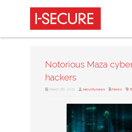
Notorious Maza cyber
hackers
March 7th, 2021
securitynews
News
B