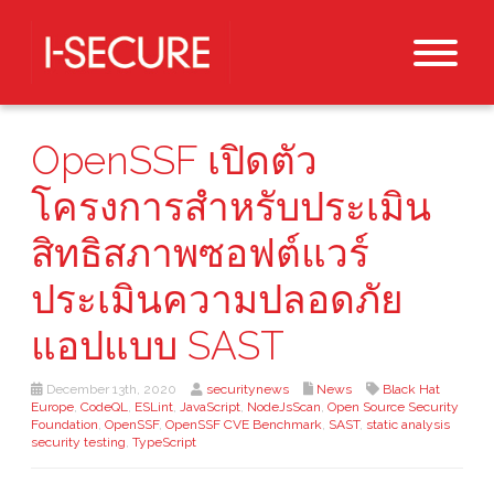
OpenSSF เปิดตัว
โครงการสำหรับประเมิน
สิทธิสภาพซอฟต์แวร์
ประเมินความปลอดภัย
แอปแบบ SAST
December 13th, 2020
securitynews
News
Black Hat
Europe
,
CodeQL
,
ESLint
,
JavaScript
,
NodeJsScan
,
Open Source Security
Foundation
,
OpenSSF
,
OpenSSF CVE Benchmark
,
SAST
,
static analysis
security testing
,
TypeScript