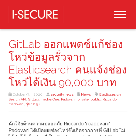
GitLab ออกแพตช์แก้ช่อง
โหว่ข้อมูลรั่วจาก
Elasticsearch คนแจ้งช่อง
โหว่ได้เงิน 90,000 บาท
October 9th, 2020
securitynews
News
Elasticsearch
Search API
,
GitLab
,
HackerOne
,
Padovani
,
private
,
public
,
Riccardo
,
rpadovani
,
รุ่น 12.5.4
นักวิจัยด้านความปลอดภัย Riccardo "rpadovani"
Padovani ได้เปิดเผยช่องโหว่ซึ่งเกิดจากการที่ GitLab ไม่