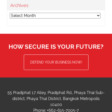
Archives
Archives
HOW SECURE IS YOUR FUTURE?
DEFEND YOUR BUSINESS NOW!
55 Pradiphat 17 Alley, Pradiphat Rd.,
Phaya Thai Sub-
district
Phaya Thai District
,
Bangkok Metropolis
10400
Phone:
+662-615-7005-7