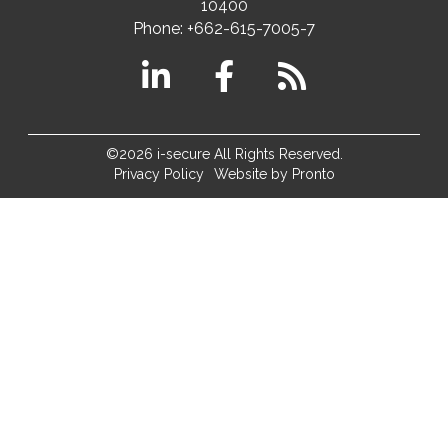
10400
Phone:
+662-615-7005-7
©2026 i-secure All Rights Reserved.
Privacy Policy
Website by Pronto