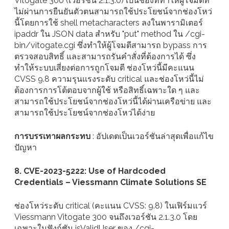
Vitogate 300 (เวอร์ชัน 2.1.3.0) เป็นช่องที่ทำให้ผู้โจมตีที่
ไม่ผ่านการยืนยันตัวตนสามารถใช้ประโยชน์จากช่องโหว่
นี้โดยการใช้ shell metacharacters ลงในพารามิเตอร์
ipaddr ใน JSON data สำหรับ "put" method ใน /cgi-
bin/vitogate.cgi ซึ่งทำให้ผู้โจมตีสามารถ bypass การ
ตรวจสอบสิทธิ์ และสามารถรันคำสั่งที่ต้องการได้ ซึ่ง
ทำให้ระบบเสี่ยงต่อการถูกโจมตี ช่องโหว่นี้มีคะแนน
CVSS 9.8 ความรุนแรงระดับ critical และช่องโหว่นี้ไม่
ต้องการการโต้ตอบจากผู้ใช้ หรือสิทธิ์เฉพาะใด ๆ และ
สามารถใช้ประโยชน์จากช่องโหว่นี้ได้ผ่านเครือข่าย และ
สามารถใช้ประโยชน์จากช่องโหว่ได้ง่าย
การบรรเทาผลกระทบ
: อัปเดตเป็นเวอร์ชันล่าสุดเพื่อแก้ไข
ปัญหา
8. CVE-2023-5222: Use of Hardcoded
Credentials – Viessmann Climate Solutions SE
ช่องโหว่ระดับ critical (คะแนน CVSS: 9.8) ในเฟิร์มแวร์
Viessmann Vitogate 300 จนถึงเวอร์ชัน 2.1.3.0 โดย
เฉพาะในฟังก์ชัน isValidUser ของ /cgi-