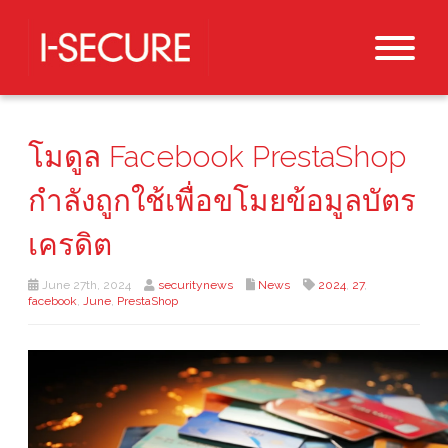
โมดูล Facebook PrestaShop
กำลังถูกใช้เพื่อขโมยข้อมูลบัตร
เครดิต
June 27th, 2024
securitynews
News
2024
,
27
,
facebook
,
June
,
PrestaShop