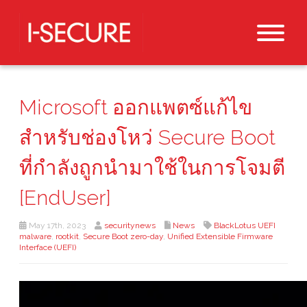
Microsoft ออกแพตซ์แก้ไข
สำหรับช่องโหว่ Secure Boot
ที่กำลังถูกนำมาใช้ในการโจมตี
[EndUser]
May 17th, 2023
securitynews
News
BlackLotus UEFI
malware
,
rootkit
,
Secure Boot zero-day
,
Unified Extensible Firmware
Interface (UEFI)