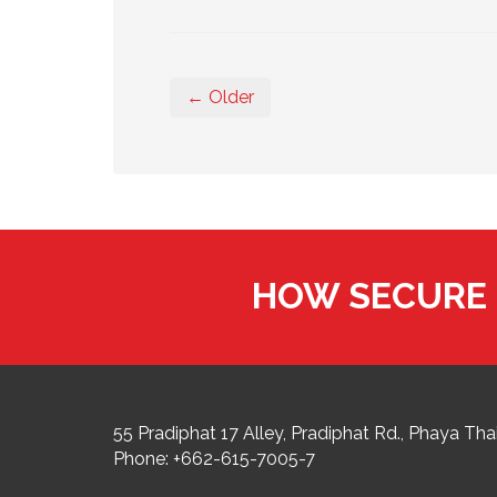
← Older
HOW SECURE 
55 Pradiphat 17 Alley, Pradiphat Rd.,
Phaya Thai
Phone:
+662-615-7005-7