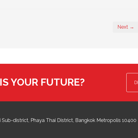
Next →
IS YOUR FUTURE?
D
 Sub-district
Phaya Thai District
,
Bangkok Metropolis
10400