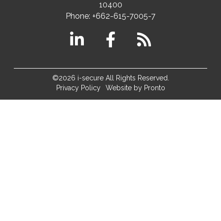
10400
Phone:
+662-615-7005-7
©2026 i-secure All Rights Reserved.
Privacy Policy
Website by Pronto