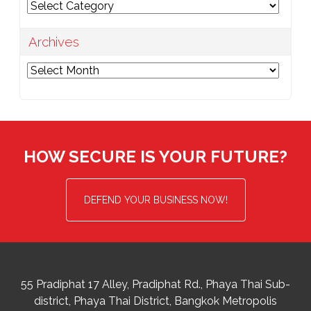
Categories
Archives
Archives
HOW SECURE IS YOUR FUTURE?
DEFEND YOUR BUSINESS NOW!
55 Pradiphat 17 Alley, Pradiphat Rd.,
Phaya Thai Sub-
district
Phaya Thai District
,
Bangkok Metropolis