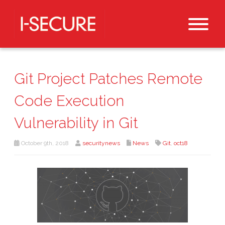
Git Project Patches Remote
Code Execution
Vulnerability in Git
October 9th, 2018
securitynews
News
Git
,
oct18