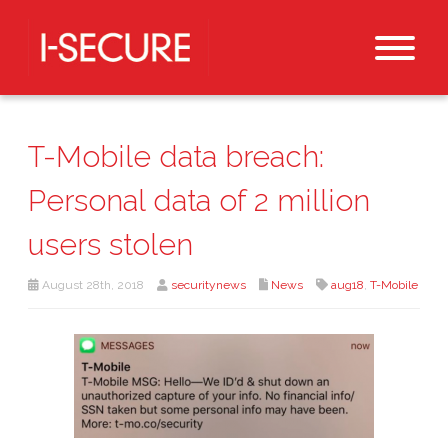
T-Mobile data breach:
Personal data of 2 million
users stolen
August 28th, 2018
securitynews
News
aug18
,
T-Mobile