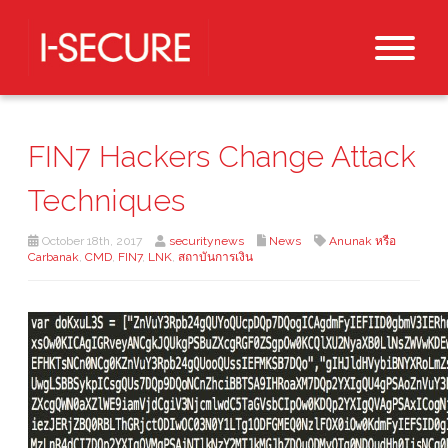
FIN7 Hackers Change Attack
Techniques
October 18th, 2017
securitynews
News
Anunak หรือ
Carbanak
,
CMD
,
FIN7
,
LNK
,
สถาบันการเงิน