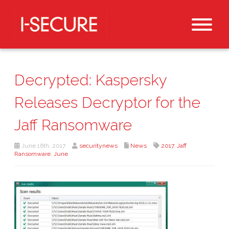
Decrypted: Kaspersky
Releases Decryptor for the
Jaff Ransomware
June 16th, 2017
securitynews
News
2017
,
Jaff
Ransomware
,
June