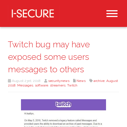
Twitch bug may have
exposed some users
messages to others
August 23rd, 2018
securitynews
News
archive
,
August
2018
,
Messages
,
software
,
streamers
,
Twitch