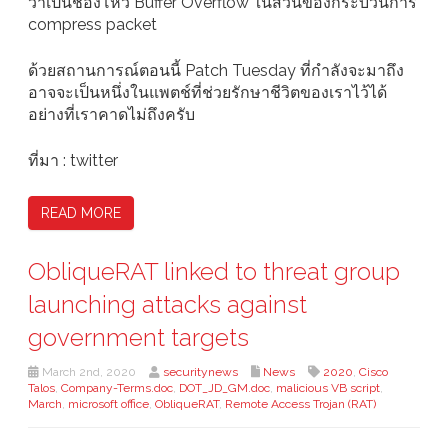
ว่าเป็นช่องโหว่ Buffer Overflow ในส่วนของกระบวนการ
compress packet
ด้วยสถานการณ์ตอนนี้ Patch Tuesday ที่กำลังจะมาถึง
อาจจะเป็นหนึ่งในแพตช์ที่ช่วยรักษาชีวิตของเราไว้ได้
อย่างที่เราคาดไม่ถึงครับ
ที่มา : twitter
READ MORE
ObliqueRAT linked to threat group
launching attacks against
government targets
March 2nd, 2020
securitynews
News
2020
,
Cisco
Talos
,
Company-Terms.doc
,
DOT_JD_GM.doc
,
malicious VB script
,
March
,
microsoft office
,
ObliqueRAT
,
Remote Access Trojan (RAT)