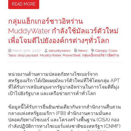
READ MORE
กลุ่มแฮ็กเกอร์ชาวอิหร่าน
MuddyWater กำลังใช้มัลแวร์ตัวใหม่
เพื่อโจมตีไปยังองค์กรต่างๆทั่วโลก
March 30th, 2022
securitynews
News
Canopy
,
Cisco
Talos
,
drop payload
,
MuddyWater
,
PowerShell
,
กลุ่มแฮ็กเกอร์ชาวอิหร่าน
หน่วยงานด้านความปลอดภัยทางไซเบอร์จาก
สหรัฐอเมริกาได้เปิดเผยมัลแวร์ตัวใหม่ที่ใช้โดยกลุ่ม APT
ที่ได้รับการสนับสนุนจากรัฐบาลอิหร่านในการโจมตีที่มุ่ง
เป้าไปยังรัฐบาล และเครือข่ายการค้าทั่วโลก
ข้อมูลนี้ได้รับการยืนยันเช่นเดียวกันจากสำนักงานสืบสวน
กลางแห่งสหรัฐอเมริกา (FBI) สำนักงานความมั่นคง
ปลอดภัยทางไซเบอร์ และโครงสร้างพื้นฐาน (CISA) กอง
กำลังปฏิบัติการทางไซเบอร์แห่งชาติของสหรัฐฯ (CNMF)