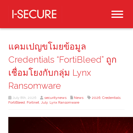
แคมเปญขโมยข้อมูล
Credentials “FortiBleed” ถูก
เชื่อมโยงกับกลุ่ม Lynx
Ransomware
July 8th, 2026
securitynews
News
2026
,
Credentials
,
FortiBleed
,
Fortinet
,
July
,
Lynx Ransomware