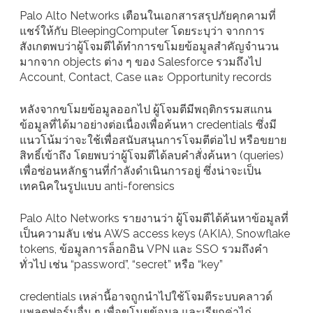
Palo Alto Networks เตือนในเอกสารสรุปภัยคุกคามที่
แชร์ให้กับ BleepingComputer โดยระบุว่า จากการ
สังเกตพบว่าผู้โจมตีได้ทำการขโมยข้อมูลสำคัญจำนวน
มากจาก objects ต่าง ๆ ของ Salesforce รวมถึงไป
Account, Contact, Case และ Opportunity records
หลังจากขโมยข้อมูลออกไป ผู้โจมตีมีพฤติกรรมสแกน
ข้อมูลที่ได้มาอย่างต่อเนื่องเพื่อค้นหา credentials ซึ่งมี
แนวโน้มว่าจะใช้เพื่อสนับสนุนการโจมตีต่อไป หรือขยาย
สิทธิ์เข้าถึง โดยพบว่าผู้โจมตีได้ลบคำสั่งค้นหา (queries)
เพื่อซ่อนหลักฐานที่กำลังดำเนินการอยู่ ซึ่งน่าจะเป็น
เทคนิคในรูปแบบ anti-forensics
Palo Alto Networks รายงานว่า ผู้โจมตีได้ค้นหาข้อมูลที่
เป็นความลับ เช่น AWS access keys (AKIA), Snowflake
tokens, ข้อมูลการล็อกอิน VPN และ SSO รวมถึงคำ
ทั่วไป เช่น “password”, “secret” หรือ “key”
credentials เหล่านี้อาจถูกนำไปใช้โจมตีระบบคลาวด์
แพลตฟอร์มอื่น ๆ เพื่อขโมยข้อมูล และเรียกค่าไถ่