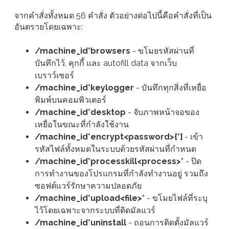
จากคำสั่งทั้งหมด 56 คำสั่ง ตัวอย่างต่อไปนี้คือคำสั่งที่เป็น
อันตรายโดยเฉพาะ:
/machine_id*browsers
- ขโมยรหัสผ่านที่
บันทึกไว้, คุกกี้ และ autofill data จากเว็บ
เบราว์เซอร์
/machine_id*keylogger
- บันทึกทุกสิ่งที่เหยื่อ
พิมพ์บนคอมพิวเตอร์
/machine_id*desktop
- จับภาพหน้าจอของ
เหยื่อในขณะที่กำลังใช้งาน
/machine_id*encrypt<password>{*}
- เข้า
รหัสไฟล์ทั้งหมดในระบบด้วยรหัสผ่านที่กำหนด
/machine_id*processkill<process>*
- ปิด
การทำงานของโปรแกรมที่กำลังทำงานอยู่ รวมถึง
ซอฟต์แวร์รักษาความปลอดภัย
/machine_id*upload<file>*
- ขโมยไฟล์ที่ระบุ
ไว้โดยเฉพาะจากระบบที่ติดมัลแวร์
/machine_id*uninstall
- ถอนการติดตั้งมัลแวร์