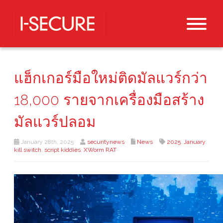
แฮ็กเกอร์มือใหม่ติดมัลแวร์กว่า
18,000 รายจากเครื่องมือสร้าง
มัลแวร์ปลอม
January 28th, 2025
securitynews
News
2025
,
January
,
kill switch
,
script kiddies
,
XWorm RAT