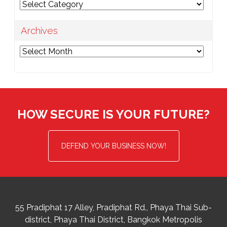
Categories
Archives
Archives
HOW SECURE IS YOUR FUTURE?
DEFEND YOUR BUSINESS NOW!
55 Pradiphat 17 Alley, Pradiphat Rd.,
Phaya Thai Sub-
district
Phaya Thai District
,
Bangkok Metropolis