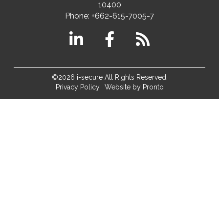
10400
Phone:
+662-615-7005-7
©2026 i-secure All Rights Reserved.
Privacy Policy
Website by Pronto