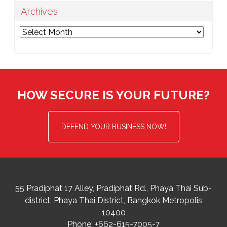
Archives
Archives
HOW SECURE IS YOUR FUTURE?
DEFEND YOUR BUSINESS NOW!
55 Pradiphat 17 Alley, Pradiphat Rd.,
Phaya Thai Sub-
district
Phaya Thai District
,
Bangkok Metropolis
10400
Phone:
+662-615-7005-7