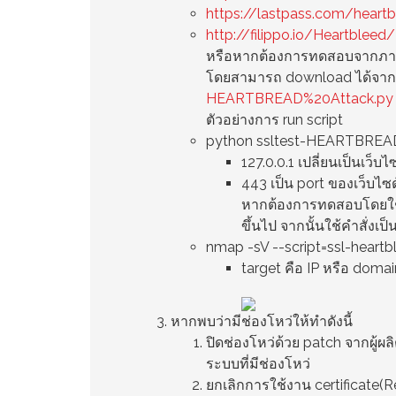
https://lastpass.com/heart
http://filippo.io/Heartbleed/
หรือหากต้องการทดสอบจากภาย
โดยสามารถ download ได้จา
HEARTBREAD%20Attack.py
ตัวอย่างการ run script
python ssltest-HEARTBREAD A
127.0.0.1 เปลี่ยนเป็นเว็
443 เป็น port ของเว็บไซด
หากต้องการทดสอบโดยใช้ n
ขึ้นไป จากนั้นใช้คำสั่งเป็
nmap -sV --script=ssl-heartb
target คือ IP หรือ dom
หากพบว่ามีช่องโหว่ให้ทำดังนี้
ปิดช่องโหว่ด้วย patch จากผู้ผ
ระบบที่มีช่องโหว่
ยกเลิกการใช้งาน certificate(Re